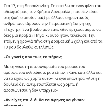
Στα 17, στη Θεσσαλονίκη. Το οφείλω σε έναν φίλο του
αδελφού μου, τον Χρήστο Αρνομάλλη, που δεν είναι
στη ζωή, ο οποίος μαζί με άλλους σημαντικούς
ανθρώπους ίδρυσαν την Πειραματική Σκηνή της
«Τέχνης». Ένα βράδυ μού είπε: «Δεν έρχεσαι αύριο να
δεις μια πρόβα;» Πήγα, κι αυτό ήταν, τελείωσε. Την
επόμενη χρονιά πήγα στη Δραματική Σχολή και από τα
18 μου δουλεύω ανελλιπώς.
–Οι γονείς σου πώς το πήραν;
Με τη γνωστή ιδιοσυγκρασία του μεσοαστού
αμόρφωτου ανθρώπου, μου είπαν: «Κάνε κάτι άλλο και
να το έχεις ως χόμπι αυτό». Κι εγώ απάντησα: «Αυτή η
δουλειά δεν αντιμετωπίζεται ως χόμπι, ή
αφοσιώνεσαι ή δεν υπάρχεις».
–Αν είχες παιδιά, θα τα άφηνες να γίνουν
ηθοποιοί;