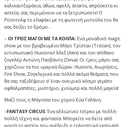
καλικαντζαράκια, αθώα, αφελή, άτακτα, απρόσεκτα κι
αστεία, σας περιμένουν να τα ξετρυπώσετε! Ο
Ρούντολφ το ελαφάκι με τη φωτεινή μυτούλα του θα
σας δείξει το δρόμο…
–
ΟΙ ΤΡΕΙΣ ΜΑΓΟΙ ΜΕ ΤΑ ΚΟΛΠΑ:
Ένα μοναδικό magic
show με τον βραβευμένο Μάγο Τρίσταν (Tristan), τον
εντυπωσιακό Illusionist Άλεξ (Alex) και τον απίθανο
ζογκλέρ Αντώνη Πασβάντη (Deva). Οι τρεις μάγοι σας
χαρίζουν τα πιο «μαγικά δώρα»: Illusions, Αιωρήσεις,
Fire Show, Ζογκλερικά και πολλά ακόμα θεάματα, που
θα σας ταξιδέψουν σ’ έναν ονειρικό κόσμο γεμάτο
οφθαλμαπάτες, μυστήριο, χιούμορ και πολλή μαγεία!
Μαζί τους η Μάγισσα του χορού Εύα Γαλάνη.
–
FANTASY
CIRCUS
: Ένα αλλιώτικο τσίρκο με πολλή-
πολλή τέχνη και φαντασία. Μπορείτε να δείτε από
κοντά το αστέρι που ανέδειξε η τηλεοπτική εκπομπή