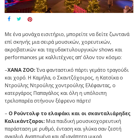
Με ένα μονάχα εισιτήριο, μπορείτε να δείτε ζωντανά
επί σκηνής μια σειρά μουσικών, χορευτικών,
ακροβατικών και ταχυδακτυλουργικών shows και
performances με καλλιτέχνες απ’ όλον τον κόσμο:
–
XANA
ZOO
:
Ένα φανταστικό πάρτι γεμάτο τραγούδι
και χορό. Η Καμήλα, ο Σκαντζόχοιρος, η Κατσίκα ο
Ντρούλης Ντρούλης χοντρούλης Ελέφαντας, ο
κατεργάρος Παπαγάλος και όλη η υπόλοιπη
τρελοπαρέα στήνουν ξέφρενο πάρτι!
–
Ο
Ρούντολφ το ελαφάκι και οι σκανταλιάρηδες
Καλικάντζαροι:
Μια παιδική μουσικοχορευτική
παράσταση με ρυθμό, ένταση και γλύκα σαν ζεστή
αγκαλιά. Αγαπημένα και αξιαγάπητα μικρά