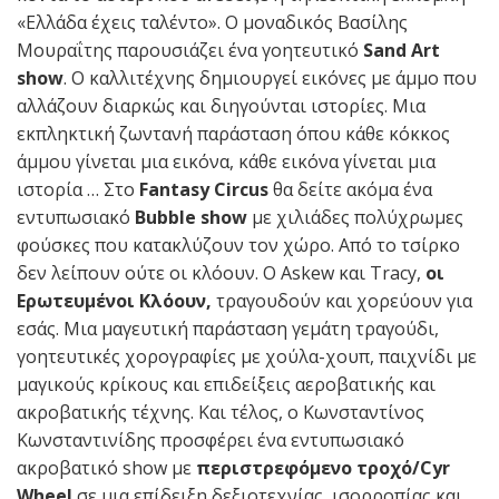
«Ελλάδα έχεις ταλέντο». Ο μοναδικός Βασίλης
Μουραΐτης παρουσιάζει ένα γοητευτικό
Sand
Art
show
. Ο καλλιτέχνης δημιουργεί εικόνες με άμμο που
αλλάζουν διαρκώς και διηγούνται ιστορίες. Μια
εκπληκτική ζωντανή παράσταση όπου κάθε κόκκος
άμμου γίνεται μια εικόνα, κάθε εικόνα γίνεται μια
ιστορία … Στο
Fantasy
Circus
θα δείτε ακόμα ένα
εντυπωσιακό
Bubble
show
με χιλιάδες πολύχρωμες
φούσκες που κατακλύζουν τον χώρο. Από το τσίρκο
δεν λείπουν ούτε οι κλόουν. Ο Askew και Tracy,
οι
Ερωτευμένοι Κλόουν,
τραγουδούν και χορεύουν για
εσάς. Μια μαγευτική παράσταση γεμάτη τραγούδι,
γοητευτικές χορογραφίες με χούλα-χουπ, παιχνίδι με
μαγικούς κρίκους και επιδείξεις αεροβατικής και
ακροβατικής τέχνης. Και τέλος, ο Κωνσταντίνος
Κωνσταντινίδης προσφέρει ένα εντυπωσιακό
ακροβατικό show με
περιστρεφόμενο τροχό/
Cyr
Wheel
σε μια επίδειξη δεξιοτεχνίας, ισορροπίας και