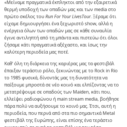
«Μείναμε πραγματικά έκπληκτοι από την εξαιρετικά
θερμή υποδοχή των οπαδών μας και των media στο
πρώτο σκέλος του
Run For Your LivesTour
. Ξέραμε ότι
είχαμε δημιουργήσει ένα ξεχωριστό show, αλλά η
ενέργεια όλων των οπαδών μας σε κάθε συναυλία
έγινε αντιληπτή από τη μπάντα και πιστεύω ότι όλοι
ζήσαμε κάτι πραγματικά αξέχαστο, και ίσως την
καλύτερη περιοδεία μας ποτέ.
Καθ’ όλη τη διάρκεια της καριέρας μας τα φεστιβάλ
έπαιξαν τεράστιο ρόλο, ξεκινώντας με το Rock in Rio
το 1985 φυσικά, δίνοντάς μας τη δυνατότητα να
παίξουμε μπροστά σε νέο κοινό και ελπίζοντας να το
μετατρέψουμε σε οπαδούς των Maiden, κάτι που,
ελλείψει ραδιοφώνου ή main stream media, βοήθησε
πάρα πολύ να αυξήσουμε το κοινό μας. Έτσι, αυτή η
περιοδεία, που περνά από στα πιο σημαντικά Metal
φεστιβάλ της Ευρώπης, είναι επίσης ένα τεράστιο