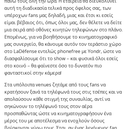
πάνω τους όλη την ώρα. Η εταιρεία θα διευκολύνει
αυτή τη διαδικασία τελικά προς όφελος σας, των
υπέροχων fans μας δηλαδή, μιας και έτσι κι εσείς
είμαι βέβαιος ότι, όπως όλοι μας, δεν θέλετε να δείτε
μια σειρά από οθόνες κινητών τηλεφώνων στο πλάνο.
Επομένως, για να βοηθήσουμε το κινηματογραφικό
μας συνεργείο, θα κάνουμε αυτόν τον τεράστιο χώρο
στο LaDéfense εντελώς phonefree με Yondr, ώστε να
διασφαλίσουμε ότι το show – και φυσικά όλοι εσείς
στο κοινό – θα φαίνεστε όσο το δυνατόν πιο
φανταστικοί στην κάμερα!
Στα υπόλοιπα venues ζητάμε από τους fans να
κρατήσουν ξανά τα τηλέφωνά τους στις τσέπες και να
απολαύσουν κάθε στιγμή της συναυλίας, αντί να
σηκώνουν το τηλέφωνό τους στον αέρα
προσπαθώντας ώστε να κινηματογραφήσουν ένα
μέρος του με αποτέλεσμα να ενοχλούν όσους
βρίσκονται γύρω τους. Έτσι, αν ένας λεγόμενος fan