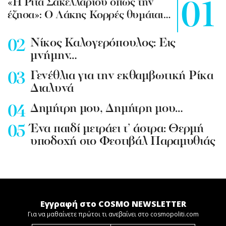
«Η Ρίτα Σακελλαρίου όπως την
έζησα»: Ο Λάκης Κορρές θυμάται…
Νίκος Καλογερόπουλος: Εις
μνήμην…
Γενέθλια για την εκθαμβωτική Ρίκα
Διαλυνά
Δημήτρη μου, Δημήτρη μου…
Ένα παιδί μετράει τ’ άστρα: Θερμή
υποδοχή στο Φεστιβάλ Παραμυθιάς
Εγγραφή στο COSMO NEWSLETTER
Για να μαθαίνετε πρώτοι τι ανεβαίνει στο cosmopoliti.com