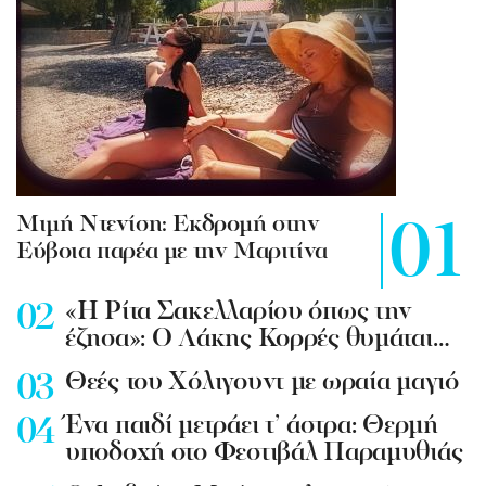
Mιμή Ντενίση: Εκδρομή στην
Εύβοια παρέα με την Μαριτίνα
«Η Ρίτα Σακελλαρίου όπως την
έζησα»: Ο Λάκης Κορρές θυμάται…
Θεές του Χόλιγουντ με ωραία μαγιό
Ένα παιδί μετράει τ’ άστρα: Θερμή
υποδοχή στο Φεστιβάλ Παραμυθιάς